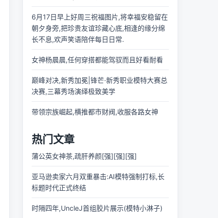
6月17日早上好周三祝福图片,将幸福安稳留在
朝夕身旁,把珍贵友谊珍藏心底,相逢的缘分绵
长不息,欢声笑语陪伴每日日常.
女神杨晨晨,任何穿搭都能驾驭而且好看耐看
巅峰对决,新秀加冕|锋芒·新秀职业模特大赛总
决赛,三幕秀场演绎极致美学
带领宗族崛起,横推都市财阀,收服各路女神
热门文章
蒲公英女神茶,疏肝养颜[强][强][强]
亚马逊卖家六月双重暴击:AI模特强制打标,长
标题时代正式终结
时隔四年,UncleJ首组胶片展示(模特小淋子)