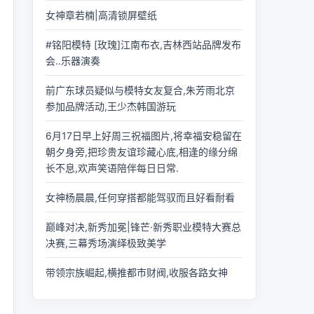
女神章若楠|高清锁屏壁纸
#铭阳模特 [玫瑰]江南布衣,吉林西站品牌发布
会..乐器演奏
前广东球员疑似与模特女友复合,朱芳雨北京
参加品牌活动,王少杰韩国游玩
6月17日早上好周三祝福图片,将幸福安稳留在
朝夕身旁,把珍贵友谊珍藏心底,相逢的缘分绵
长不息,欢声笑语陪伴每日日常.
女神杨晨晨,任何穿搭都能驾驭而且好看耐看
巅峰对决,新秀加冕|锋芒·新秀职业模特大赛总
决赛,三幕秀场演绎极致美学
带领宗族崛起,横推都市财阀,收服各路女神