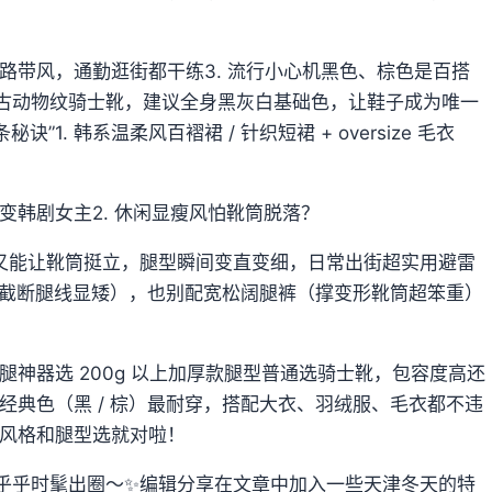
路带风，通勤逛街都干练3. 流行小心机黑色、棕色是百搭
复古动物纹骑士靴，建议全身黑灰白基础色，让鞋子成为唯一
1. 韩系温柔风百褶裙 / 针织短裙 + oversize 毛衣
韩剧女主2. 休闲显瘦风怕靴筒脱落？
既保暖又能让靴筒挺立，腿型瞬间变直变细，日常出街超实用避雷
衣（截断腿线显矮），也别配宽松阔腿裤（撑变形靴筒超笨重）
神器选 200g 以上加厚款腿型普通选骑士靴，包容度高还
经典色（黑 / 棕）最耐穿，搭配大衣、羽绒服、毛衣都不违
风格和腿型选就对啦！
暖乎乎时髦出圈～✨编辑分享在文章中加入一些天津冬天的特