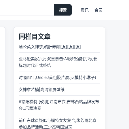
资讯
会员
搜索
同栏目文章
蒲公英女神茶,疏肝养颜[强][强][强]
亚马逊卖家六月双重暴击:AI模特强制打标,长
标题时代正式终结
时隔四年,UncleJ首组胶片展示(模特小淋子)
女神章若楠|高清锁屏壁纸
#铭阳模特 [玫瑰]江南布衣,吉林西站品牌发布
会..乐器演奏
前广东球员疑似与模特女友复合,朱芳雨北京
参加品牌活动,王少杰韩国游玩