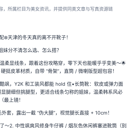
容，所属栏目为美女资讯，并提供同类文章与写真资源链
适配❄️天津的冬天真的离不开靴子！
多姐妹分不清怎么选、怎么搭？
温柔显线条，跟着这份攻略穿，零下天也能暖乎乎变美～🌟
：硬挺皮革材质，自带 “骨架”，直筒 / 微喇版型超包容！
，Y2K 和工装风都能 hold 住▪️长筒靴：软皮或弹力面
超显腿细但挑腿型，更适合线条匀称的姐妹，温柔韩系风必
酷风（最上镜！
羔毛外套，露出一截 “伪大腿”，视觉腿长直接 + 10cm！
～2. 中性飒爽风修身牛仔裤 / 烟灰色休闲裤塞进靴筒（别