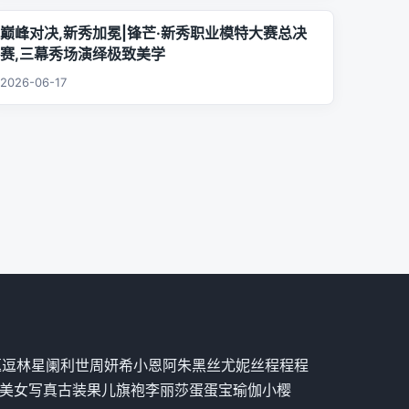
巅峰对决,新秀加冕|锋芒·新秀职业模特大赛总决
赛,三幕秀场演绎极致美学
2026-06-17
逗逗
林星阑
利世
周妍希
小恩
阿朱
黑丝
尤妮丝
程程程
美女写真
古装
果儿
旗袍
李丽莎
蛋蛋宝
瑜伽
小樱