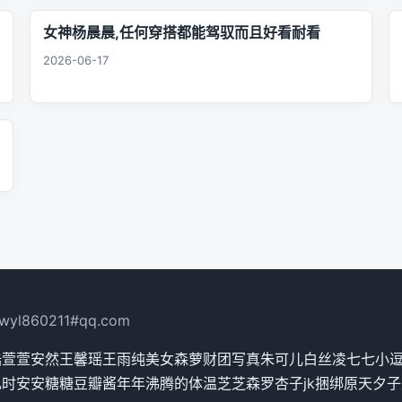
女神杨晨晨,任何穿搭都能驾驭而且好看耐看
2026-06-17
yl860211#qq.com
陆萱萱
安然
王馨瑶
王雨纯
美女
森萝财团
写真
朱可儿
白丝
凌七七
小
乳
时安安
糖糖
豆瓣酱
年年
沸腾的体温
芝芝
森罗
杏子
jk
捆绑
原天夕子