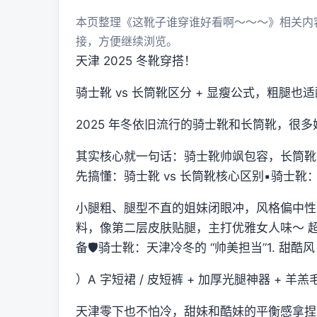
本页整理《这靴子谁穿谁好看啊～～～》相关内
接，方便继续浏览。
天津 2025 冬靴穿搭！
骑士靴 vs 长筒靴区分 + 显瘦公式，粗腿也
2025 年冬依旧流行的骑士靴和长筒靴，很
其实核心就一句话：骑士靴帅飒包容，长筒靴
先搞懂：骑士靴 vs 长筒靴核心区别▪️骑士靴
小腿粗、腿型不直的姐妹闭眼冲，风格偏中性酷飒
料，像第二层皮肤贴腿，主打优雅女人味～ 
备🛡️骑士靴：天津冷冬的 “帅美担当”1. 甜
）A 字短裙 / 皮短裤 + 加厚光腿神器 + 羊
天津零下也不怕冷，甜妹和酷妹的平衡感拿捏了