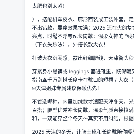
太肥也别太紧！
），搭配机车皮衣、廓形西装或工装外套，走
不出错款，显瘦效果拉满；2025 还在火的
亮点，时髦不浮夸👠长筒靴：温柔女神的 “线条秘诀”
（下衣失踪法），外搭长款大衣！
打破大衣沉闷感，露出纤细腿线，天津街头秒变
穿紧身小黑裤或 leggings 塞进靴里，
指南⚠️千万别搭长度卡在靴口的短裙 / 大
❄️天津姐妹专属建议保暖优先！
不管选哪种，内里加绒款才适配天津冬天，光腿
百搭；腿型优越冲长筒靴，温柔气质直接拉满
和，一双能穿整个冬天～其实不用纠结，根据
2025 天津的冬天，让骑士靴和长筒靴陪你