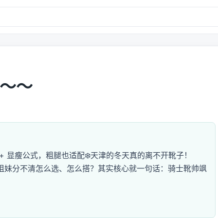
～～
区分 + 显瘦公式，粗腿也适配❄️天津的冬天真的离不开靴子！
多姐妹分不清怎么选、怎么搭？其实核心就一句话：骑士靴帅飒