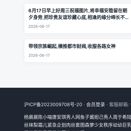
6月17日早上好周三祝福图片,将幸福安稳留在朝
夕身旁,把珍贵友谊珍藏心底,相逢的缘分绵长不息,
欢声笑语陪伴每日日常.
2026-06-17
带领宗族崛起,横推都市财阀,收服各路女神
2026-06-17
沪ICP备2023009708号-20
·
会员登录
· 客服邮箱: w
杨晨晨
陈小喵
唐安琪
秀人网
鱼子酱
妲己
秀人
周于希
丝袜
梨霜儿
紧急企划
肉丝
套图
森萝
少女秩序
幼幼
巨