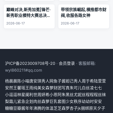
欢声笑语陪伴每日日常.
巅峰对决,新秀加冕|锋芒·
带领宗族崛起,横推都市财
新秀职业模特大赛总决赛,
阀,收服各路女神
三幕秀场演绎极致美学
2026-06-17
2026-06-17
沪ICP备2023009708号-20
·
会员登录
· 客服邮箱:
wyl860211#qq.com
杨晨晨
陈小喵
唐安琪
秀人网
鱼子酱
妲己
秀人
周于希
陆萱萱
安然
王馨瑶
王雨纯
美女
森萝财团
写真
朱可儿
白丝
凌七七
小逗逗
林星阑
利世
周妍希
小恩
阿朱
黑丝
尤妮丝
程程程
丝袜
梨霜儿
紧急企划
肉丝
森萝
巨乳
套图
少女秩序
幼幼
时安安
糖糖
豆瓣酱
年年
沸腾的体温
芝芝
森罗
杏子
jk
捆绑
原天夕子