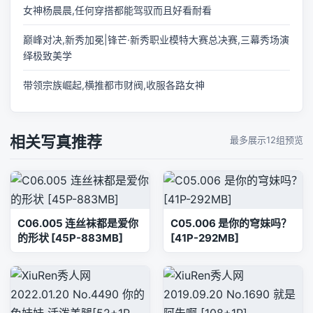
女神杨晨晨,任何穿搭都能驾驭而且好看耐看
巅峰对决,新秀加冕|锋芒·新秀职业模特大赛总决赛,三幕秀场演
绎极致美学
带领宗族崛起,横推都市财阀,收服各路女神
相关写真推荐
最多展示12组预览
C06.005 连丝袜都是爱你
C05.006 是你的穹妹吗？
的形状 [45P-883MB]
[41P-292MB]