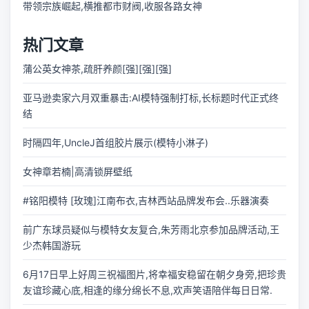
带领宗族崛起,横推都市财阀,收服各路女神
热门文章
蒲公英女神茶,疏肝养颜[强][强][强]
亚马逊卖家六月双重暴击:AI模特强制打标,长标题时代正式终
结
时隔四年,UncleJ首组胶片展示(模特小淋子)
女神章若楠|高清锁屏壁纸
#铭阳模特 [玫瑰]江南布衣,吉林西站品牌发布会..乐器演奏
前广东球员疑似与模特女友复合,朱芳雨北京参加品牌活动,王
少杰韩国游玩
6月17日早上好周三祝福图片,将幸福安稳留在朝夕身旁,把珍贵
友谊珍藏心底,相逢的缘分绵长不息,欢声笑语陪伴每日日常.