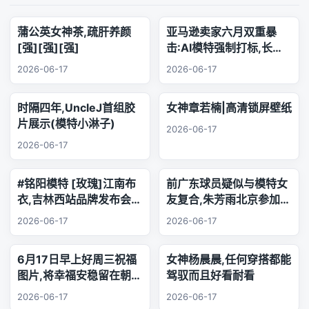
蒲公英女神茶,疏肝养颜
亚马逊卖家六月双重暴
[强][强][强]
击:AI模特强制打标,长标
题时代正式终结
2026-06-17
2026-06-17
时隔四年,UncleJ首组胶
女神章若楠|高清锁屏壁纸
片展示(模特小淋子)
2026-06-17
2026-06-17
#铭阳模特 [玫瑰]江南布
前广东球员疑似与模特女
衣,吉林西站品牌发布会..
友复合,朱芳雨北京参加品
乐器演奏
牌活动,王少杰韩国游玩
2026-06-17
2026-06-17
6月17日早上好周三祝福
女神杨晨晨,任何穿搭都能
图片,将幸福安稳留在朝夕
驾驭而且好看耐看
身旁,把珍贵友谊珍藏心
2026-06-17
2026-06-17
底,相逢的缘分绵长不息,