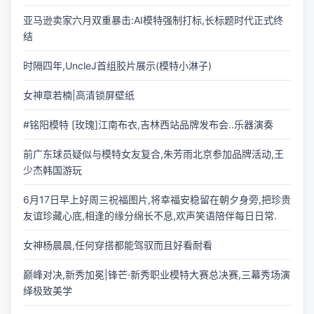
亚马逊卖家六月双重暴击:AI模特强制打标,长标题时代正式终
结
时隔四年,UncleJ首组胶片展示(模特小淋子)
女神章若楠|高清锁屏壁纸
#铭阳模特 [玫瑰]江南布衣,吉林西站品牌发布会..乐器演奏
前广东球员疑似与模特女友复合,朱芳雨北京参加品牌活动,王
少杰韩国游玩
6月17日早上好周三祝福图片,将幸福安稳留在朝夕身旁,把珍贵
友谊珍藏心底,相逢的缘分绵长不息,欢声笑语陪伴每日日常.
女神杨晨晨,任何穿搭都能驾驭而且好看耐看
巅峰对决,新秀加冕|锋芒·新秀职业模特大赛总决赛,三幕秀场演
绎极致美学