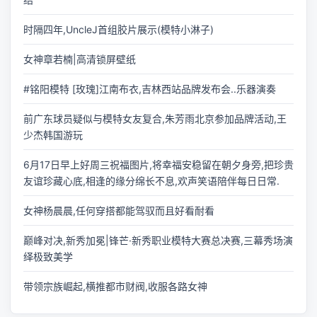
时隔四年,UncleJ首组胶片展示(模特小淋子)
女神章若楠|高清锁屏壁纸
#铭阳模特 [玫瑰]江南布衣,吉林西站品牌发布会..乐器演奏
前广东球员疑似与模特女友复合,朱芳雨北京参加品牌活动,王
少杰韩国游玩
6月17日早上好周三祝福图片,将幸福安稳留在朝夕身旁,把珍贵
友谊珍藏心底,相逢的缘分绵长不息,欢声笑语陪伴每日日常.
女神杨晨晨,任何穿搭都能驾驭而且好看耐看
巅峰对决,新秀加冕|锋芒·新秀职业模特大赛总决赛,三幕秀场演
绎极致美学
带领宗族崛起,横推都市财阀,收服各路女神