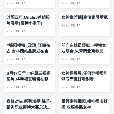
题时代正式终结
2026-06-17
2026-06-17
时隔四年,UncleJ首组胶
女神章若楠|高清锁屏壁纸
片展示(模特小淋子)
2026-06-17
2026-06-17
#铭阳模特 [玫瑰]江南布
前广东球员疑似与模特女
衣,吉林西站品牌发布会..
友复合,朱芳雨北京参加品
乐器演奏
牌活动,王少杰韩国游玩
2026-06-17
2026-06-17
6月17日早上好周三祝福
女神杨晨晨,任何穿搭都能
图片,将幸福安稳留在朝夕
驾驭而且好看耐看
身旁,把珍贵友谊珍藏心
2026-06-17
2026-06-17
底,相逢的缘分绵长不息,
欢声笑语陪伴每日日常.
巅峰对决,新秀加冕|锋芒·
带领宗族崛起,横推都市财
新秀职业模特大赛总决赛,
阀,收服各路女神
三幕秀场演绎极致美学