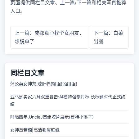
页面提供同栏目文章、上一篇/下一篇和相关写真推荐
入口。
上一篇：成都真心找个女朋友，
下一篇：白菜
想脱单了
出图
同栏目文章
蒲公英女神茶,疏肝养颜[强][强][强]
亚马逊卖家六月双重暴击:AI模特强制打标,长标题时代正式终
结
时隔四年,UncleJ首组胶片展示(模特小淋子)
女神章若楠|高清锁屏壁纸