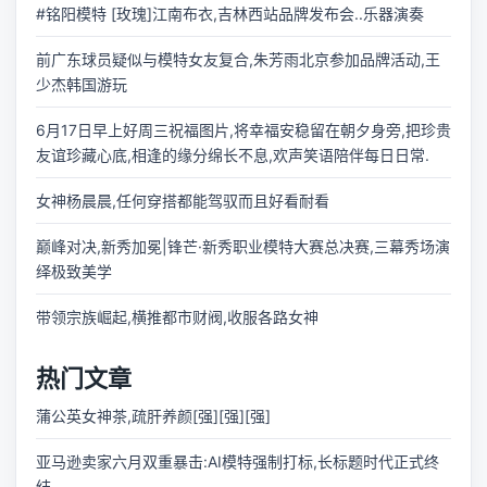
#铭阳模特 [玫瑰]江南布衣,吉林西站品牌发布会..乐器演奏
前广东球员疑似与模特女友复合,朱芳雨北京参加品牌活动,王
少杰韩国游玩
6月17日早上好周三祝福图片,将幸福安稳留在朝夕身旁,把珍贵
友谊珍藏心底,相逢的缘分绵长不息,欢声笑语陪伴每日日常.
女神杨晨晨,任何穿搭都能驾驭而且好看耐看
巅峰对决,新秀加冕|锋芒·新秀职业模特大赛总决赛,三幕秀场演
绎极致美学
带领宗族崛起,横推都市财阀,收服各路女神
热门文章
蒲公英女神茶,疏肝养颜[强][强][强]
亚马逊卖家六月双重暴击:AI模特强制打标,长标题时代正式终
结