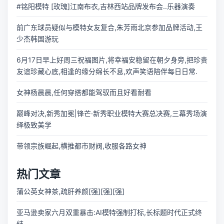
#铭阳模特 [玫瑰]江南布衣,吉林西站品牌发布会..乐器演奏
前广东球员疑似与模特女友复合,朱芳雨北京参加品牌活动,王
少杰韩国游玩
6月17日早上好周三祝福图片,将幸福安稳留在朝夕身旁,把珍贵
友谊珍藏心底,相逢的缘分绵长不息,欢声笑语陪伴每日日常.
女神杨晨晨,任何穿搭都能驾驭而且好看耐看
巅峰对决,新秀加冕|锋芒·新秀职业模特大赛总决赛,三幕秀场演
绎极致美学
带领宗族崛起,横推都市财阀,收服各路女神
热门文章
蒲公英女神茶,疏肝养颜[强][强][强]
亚马逊卖家六月双重暴击:AI模特强制打标,长标题时代正式终
结