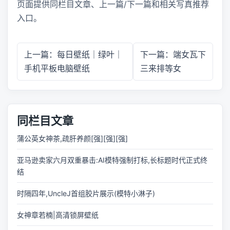
页面提供同栏目文章、上一篇/下一篇和相关写真推荐
入口。
上一篇：每日壁纸｜绿叶｜
下一篇：端女瓦下
手机平板电脑壁纸
三来排等女
同栏目文章
蒲公英女神茶,疏肝养颜[强][强][强]
亚马逊卖家六月双重暴击:AI模特强制打标,长标题时代正式终
结
时隔四年,UncleJ首组胶片展示(模特小淋子)
女神章若楠|高清锁屏壁纸