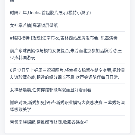
时隔四年,UncleJ首组胶片展示(模特小淋子)
女神章若楠|高清锁屏壁纸
#铭阳模特 [玫瑰]江南布衣,吉林西站品牌发布会..乐器演奏
前广东球员疑似与模特女友复合,朱芳雨北京参加品牌活动,王
少杰韩国游玩
6月17日早上好周三祝福图片,将幸福安稳留在朝夕身旁,把珍贵
友谊珍藏心底,相逢的缘分绵长不息,欢声笑语陪伴每日日常.
女神杨晨晨,任何穿搭都能驾驭而且好看耐看
巅峰对决,新秀加冕|锋芒·新秀职业模特大赛总决赛,三幕秀场演
绎极致美学
带领宗族崛起,横推都市财阀,收服各路女神