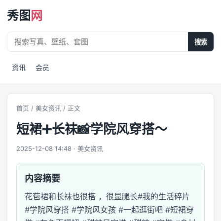
秀图
网
搜索
资讯
会员
首页
/
美女资讯
/ 正文
短裙➕长袜📸学院风穿搭～
2025-12-08 14:48 · 美女资讯
内容摘要
花苞裙和长袜也很搭 ，很显腿长#我的生活碎片
#学院风穿搭 #学院风女孩 #一起逛街吧 #短裙穿