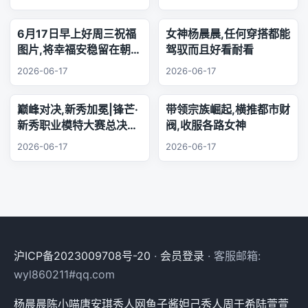
6月17日早上好周三祝福
女神杨晨晨,任何穿搭都能
图片,将幸福安稳留在朝夕
驾驭而且好看耐看
身旁,把珍贵友谊珍藏心
2026-06-17
2026-06-17
底,相逢的缘分绵长不息,
欢声笑语陪伴每日日常.
巅峰对决,新秀加冕|锋芒·
带领宗族崛起,横推都市财
新秀职业模特大赛总决赛,
阀,收服各路女神
三幕秀场演绎极致美学
2026-06-17
2026-06-17
沪ICP备2023009708号-20
·
会员登录
· 客服邮箱:
wyl860211#qq.com
杨晨晨
陈小喵
唐安琪
秀人网
鱼子酱
妲己
秀人
周于希
陆萱萱