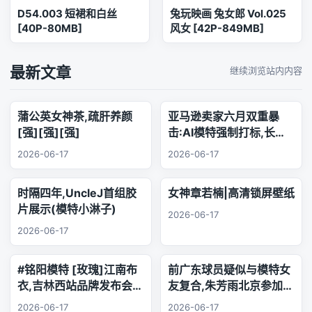
D54.003 短裙和白丝
兔玩映画 兔女郎 Vol.025
[40P-80MB]
风女 [42P-849MB]
最新文章
继续浏览站内内容
蒲公英女神茶,疏肝养颜
亚马逊卖家六月双重暴
[强][强][强]
击:AI模特强制打标,长标
题时代正式终结
2026-06-17
2026-06-17
时隔四年,UncleJ首组胶
女神章若楠|高清锁屏壁纸
片展示(模特小淋子)
2026-06-17
2026-06-17
#铭阳模特 [玫瑰]江南布
前广东球员疑似与模特女
衣,吉林西站品牌发布会..
友复合,朱芳雨北京参加品
乐器演奏
牌活动,王少杰韩国游玩
2026-06-17
2026-06-17