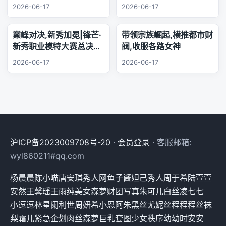
身旁,把珍贵友谊珍藏心
2026-06-17
2026-06-17
底,相逢的缘分绵长不息,
欢声笑语陪伴每日日常.
巅峰对决,新秀加冕|锋芒·
带领宗族崛起,横推都市财
新秀职业模特大赛总决赛,
阀,收服各路女神
三幕秀场演绎极致美学
2026-06-17
2026-06-17
沪ICP备2023009708号-20
·
会员登录
· 客服邮箱:
wyl860211#qq.com
杨晨晨
陈小喵
唐安琪
秀人网
鱼子酱
妲己
秀人
周于希
陆萱萱
安然
王馨瑶
王雨纯
美女
森萝财团
写真
朱可儿
白丝
凌七七
小逗逗
林星阑
利世
周妍希
小恩
阿朱
黑丝
尤妮丝
程程程
丝袜
梨霜儿
紧急企划
肉丝
森萝
巨乳
套图
少女秩序
幼幼
时安安