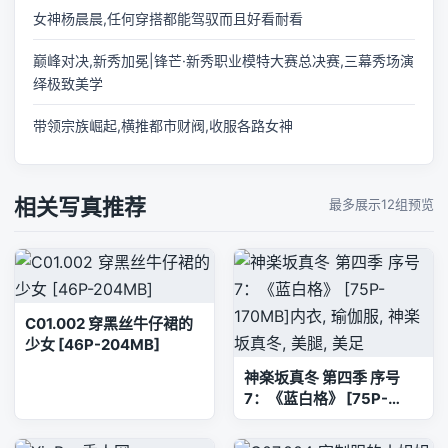
女神杨晨晨,任何穿搭都能驾驭而且好看耐看
巅峰对决,新秀加冕|锋芒·新秀职业模特大赛总决赛,三幕秀场演
绎极致美学
带领宗族崛起,横推都市财阀,收服各路女神
相关写真推荐
最多展示12组预览
C01.002 穿黑丝牛仔裙的
少女 [46P-204MB]
神楽坂真冬 第四季 序号
7：《蓝白格》 [75P-
170MB]内衣, 瑜伽服, 神楽
坂真冬, 美腿, 美足