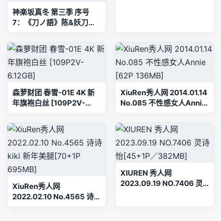
51P]
神楽坂真冬 第三季 序号
7：《刀ノ語》陈&妖刀姬
cos [150P3V-755MB]内
衣, 旗袍, 白丝, 神楽坂真冬,
美腿, 美足, 肉丝
森萝财团 春雪-01E 4K 新
XiuRen秀人网 2014.01.14
年旗袍白丝 [109P2V-
No.085 不性感女人Annie
6.12GB]
[62P 136MB]
XIUREN 秀人网
2023.09.19 NO.7406 灵
XiuRen秀人网
诗怡[45+1P／382MB]
2022.02.10 No.4565 诗
诗kiki 新年美腿[70+1P
695MB]