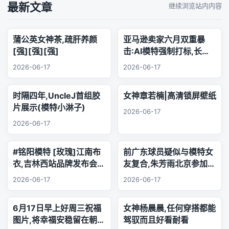
最新文章
继续浏览站内内容
蒲公英女神茶,疏肝养颜
亚马逊卖家六月双重暴
[强][强][强]
击:AI模特强制打标,长标
题时代正式终结
2026-06-17
2026-06-17
时隔四年,UncleJ首组胶
女神章若楠|高清锁屏壁纸
片展示(模特小淋子)
2026-06-17
2026-06-17
#铭阳模特 [玫瑰]江南布
前广东球员疑似与模特女
衣,吉林西站品牌发布会..
友复合,朱芳雨北京参加品
乐器演奏
牌活动,王少杰韩国游玩
2026-06-17
2026-06-17
6月17日早上好周三祝福
女神杨晨晨,任何穿搭都能
图片,将幸福安稳留在朝夕
驾驭而且好看耐看