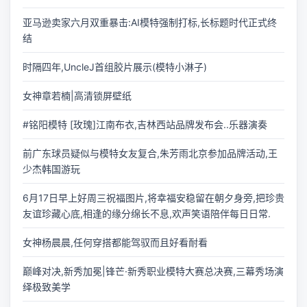
亚马逊卖家六月双重暴击:AI模特强制打标,长标题时代正式终
结
时隔四年,UncleJ首组胶片展示(模特小淋子)
女神章若楠|高清锁屏壁纸
#铭阳模特 [玫瑰]江南布衣,吉林西站品牌发布会..乐器演奏
前广东球员疑似与模特女友复合,朱芳雨北京参加品牌活动,王
少杰韩国游玩
6月17日早上好周三祝福图片,将幸福安稳留在朝夕身旁,把珍贵
友谊珍藏心底,相逢的缘分绵长不息,欢声笑语陪伴每日日常.
女神杨晨晨,任何穿搭都能驾驭而且好看耐看
巅峰对决,新秀加冕|锋芒·新秀职业模特大赛总决赛,三幕秀场演
绎极致美学