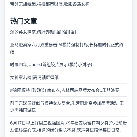
带领宗族崛起,横推都市财阀,收服各路女神
热门文章
蒲公英女神茶,疏肝养颜[强][强][强]
亚马逊卖家六月双重暴击:AI模特强制打标,长标题时代正式终
结
时隔四年,UncleJ首组胶片展示(模特小淋子)
女神章若楠|高清锁屏壁纸
#铭阳模特 [玫瑰]江南布衣,吉林西站品牌发布会..乐器演奏
前广东球员疑似与模特女友复合,朱芳雨北京参加品牌活动,王
少杰韩国游玩
6月17日早上好周三祝福图片,将幸福安稳留在朝夕身旁,把珍贵
友谊珍藏心底,相逢的缘分绵长不息,欢声笑语陪伴每日日常.