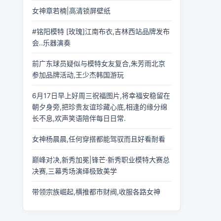
女神章若楠|高清锁屏壁纸
#铭阳模特 [玫瑰]江南布衣,吉林西站品牌发布
会..乐器演奏
前广东球员疑似与模特女友复合,朱芳雨北京
参加品牌活动,王少杰韩国游玩
6月17日早上好周三祝福图片,将幸福安稳留在
朝夕身旁,把珍贵友谊珍藏心底,相逢的缘分绵
长不息,欢声笑语陪伴每日日常.
女神杨晨晨,任何穿搭都能驾驭而且好看耐看
巅峰对决,新秀加冕|锋芒·新秀职业模特大赛总
决赛,三幕秀场演绎极致美学
带领宗族崛起,横推都市财阀,收服各路女神