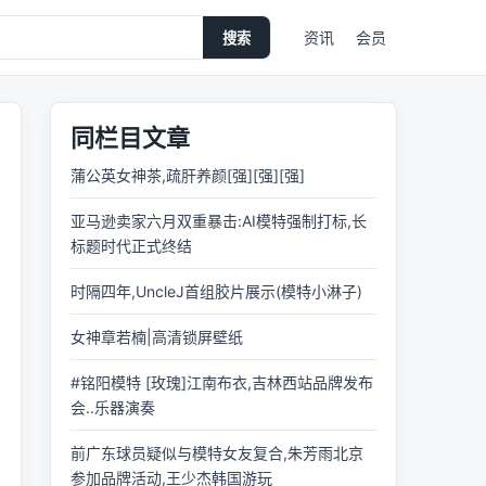
资讯
会员
搜索
同栏目文章
蒲公英女神茶,疏肝养颜[强][强][强]
亚马逊卖家六月双重暴击:AI模特强制打标,长
标题时代正式终结
时隔四年,UncleJ首组胶片展示(模特小淋子)
女神章若楠|高清锁屏壁纸
#铭阳模特 [玫瑰]江南布衣,吉林西站品牌发布
会..乐器演奏
前广东球员疑似与模特女友复合,朱芳雨北京
参加品牌活动,王少杰韩国游玩