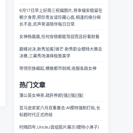
6月17日早上好周三祝福图片,将幸福安稳留在
朝夕身旁,把珍贵友谊珍藏心底,相逢的缘分绵
长不息,欢声笑语陪伴每日日常.
女神杨晨晨,任何穿搭都能驾驭而且好看耐看
巅峰对决,新秀加冕|锋芒·新秀职业模特大赛总
决赛,三幕秀场演绎极致美学
带领宗族崛起,横推都市财阀,收服各路女神
热门文章
蒲公英女神茶,疏肝养颜[强][强][强]
亚马逊卖家六月双重暴击:AI模特强制打标,长
标题时代正式终结
时隔四年,UncleJ首组胶片展示(模特小淋子)