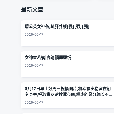
最新文章
蒲公英女神茶,疏肝养颜[强][强][强]
2026-06-17
女神章若楠|高清锁屏壁纸
2026-06-17
6月17日早上好周三祝福图片,将幸福安稳留在朝
夕身旁,把珍贵友谊珍藏心底,相逢的缘分绵长不息,
欢声笑语陪伴每日日常.
2026-06-17