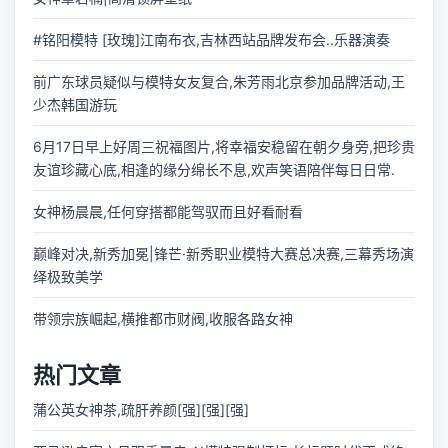
#铭阳模特 [玫瑰]江南布衣,吉林西站品牌发布会..乐器演奏
前广东球员疑似与模特女友复合,朱芳雨北京参加品牌活动,王
少杰韩国游玩
6月17日早上好周三祝福图片,将幸福安稳留在朝夕身旁,把珍贵
友谊珍藏心底,相逢的缘分绵长不息,欢声笑语陪伴每日日常.
女神杨晨晨,任何穿搭都能驾驭而且好看耐看
巅峰对决,新秀加冕|锋芒·新秀职业模特大赛总决赛,三幕秀场演
绎极致美学
带领宗族崛起,横推都市财阀,收服各路女神
热门文章
蒲公英女神茶,疏肝养颜[强][强][强]