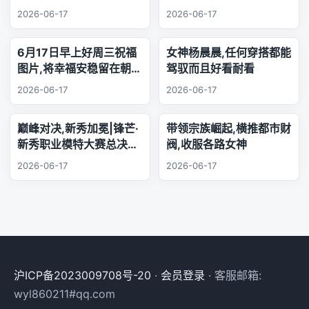
乐器演奏
牌活动,王少杰韩国游玩
2026-06-17
2026-06-17
6月17日早上好周三祝福
女神杨晨晨,任何穿搭都能
图片,将幸福安稳留在朝夕
驾驭而且好看耐看
身旁,把珍贵友谊珍藏心
2026-06-17
2026-06-17
底,相逢的缘分绵长不息,
欢声笑语陪伴每日日常.
巅峰对决,新秀加冕|锋芒·
带领宗族崛起,横推都市财
新秀职业模特大赛总决赛,
阀,收服各路女神
三幕秀场演绎极致美学
2026-06-17
2026-06-17
沪ICP备2023009708号-20
·
会员登录
· 客服邮箱:
wyl860211#qq.com