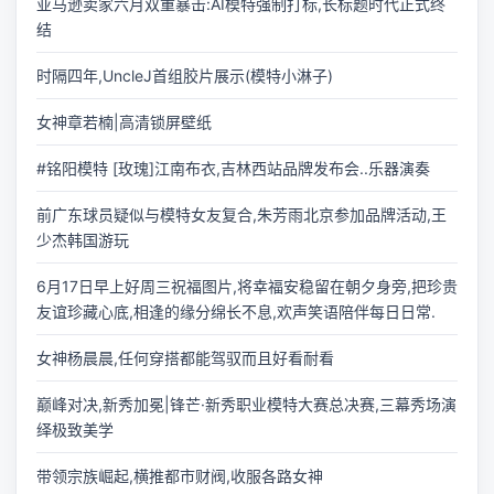
亚马逊卖家六月双重暴击:AI模特强制打标,长标题时代正式终
结
时隔四年,UncleJ首组胶片展示(模特小淋子)
女神章若楠|高清锁屏壁纸
#铭阳模特 [玫瑰]江南布衣,吉林西站品牌发布会..乐器演奏
前广东球员疑似与模特女友复合,朱芳雨北京参加品牌活动,王
少杰韩国游玩
6月17日早上好周三祝福图片,将幸福安稳留在朝夕身旁,把珍贵
友谊珍藏心底,相逢的缘分绵长不息,欢声笑语陪伴每日日常.
女神杨晨晨,任何穿搭都能驾驭而且好看耐看
巅峰对决,新秀加冕|锋芒·新秀职业模特大赛总决赛,三幕秀场演
绎极致美学
带领宗族崛起,横推都市财阀,收服各路女神