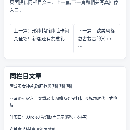
页面提供同栏目文章、上一篇/下一篇和相关写真推荐
入口。
上一篇：形体精雕体验卡闪
下一篇：欧美风格
亮登场！新客还有蓁爱礼！
复古复古的潮girl
～
同栏目文章
蒲公英女神茶,疏肝养颜[强][强][强]
亚马逊卖家六月双重暴击:AI模特强制打标,长标题时代正式终
结
时隔四年,UncleJ首组胶片展示(模特小淋子)
女神章若楠|高清锁屏壁纸