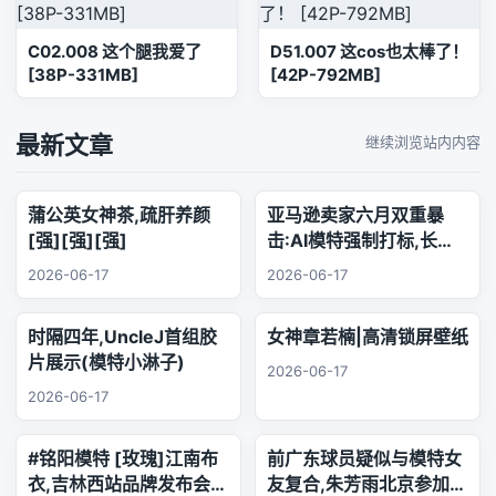
C02.008 这个腿我爱了
D51.007 这cos也太棒了！
[38P-331MB]
[42P-792MB]
最新文章
继续浏览站内内容
蒲公英女神茶,疏肝养颜
亚马逊卖家六月双重暴
[强][强][强]
击:AI模特强制打标,长标
题时代正式终结
2026-06-17
2026-06-17
时隔四年,UncleJ首组胶
女神章若楠|高清锁屏壁纸
片展示(模特小淋子)
2026-06-17
2026-06-17
#铭阳模特 [玫瑰]江南布
前广东球员疑似与模特女
衣,吉林西站品牌发布会..
友复合,朱芳雨北京参加品