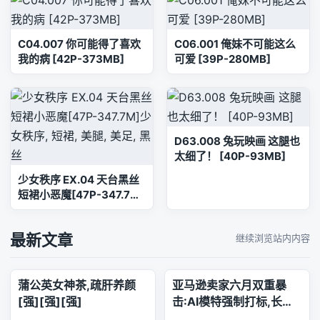
C04.007 你可能得了喜欢
C06.001 俺妹不可能这么
我的病 [42P-373MB]
可爱 [39P-280MB]
D63.008 兔玩映画 这腿也
太细了！ [40P-93MB]
少女秩序 EX.04 天台黑丝
短裙小恶魔[47P-347.7M]
少女秩序, 短裙, 美腿, 美足,
黑丝
最新文章
继续浏览站内内容
蒲公英女神茶,疏肝养颜
亚马逊卖家六月双重暴
[强][强][强]
击:AI模特强制打标,长标
题时代正式终结