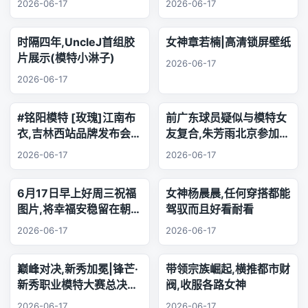
2026-06-17
2026-06-17
时隔四年,UncleJ首组胶
女神章若楠|高清锁屏壁纸
片展示(模特小淋子)
2026-06-17
2026-06-17
#铭阳模特 [玫瑰]江南布
前广东球员疑似与模特女
衣,吉林西站品牌发布会..
友复合,朱芳雨北京参加品
乐器演奏
牌活动,王少杰韩国游玩
2026-06-17
2026-06-17
6月17日早上好周三祝福
女神杨晨晨,任何穿搭都能
图片,将幸福安稳留在朝夕
驾驭而且好看耐看
身旁,把珍贵友谊珍藏心
2026-06-17
2026-06-17
底,相逢的缘分绵长不息,
欢声笑语陪伴每日日常.
巅峰对决,新秀加冕|锋芒·
带领宗族崛起,横推都市财
新秀职业模特大赛总决赛,
阀,收服各路女神
三幕秀场演绎极致美学
2026-06-17
2026-06-17