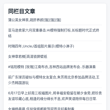
同栏目文章
蒲公英女神茶,疏肝养颜[强][强][强]
亚马逊卖家六月双重暴击:AI模特强制打标,长标题时代正式终
结
时隔四年,UncleJ首组胶片展示(模特小淋子)
女神章若楠|高清锁屏壁纸
#铭阳模特 [玫瑰]江南布衣,吉林西站品牌发布会..乐器演奏
前广东球员疑似与模特女友复合,朱芳雨北京参加品牌活动,王
少杰韩国游玩
6月17日早上好周三祝福图片,将幸福安稳留在朝夕身旁,把珍贵
友谊珍藏心底,相逢的缘分绵长不息,欢声笑语陪伴每日日常.
女神杨晨晨,任何穿搭都能驾驭而且好看耐看