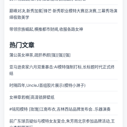
巅峰对决,新秀加冕|锋芒·新秀职业模特大赛总决赛,三幕秀场演
绎极致美学
带领宗族崛起,横推都市财阀,收服各路女神
热门文章
蒲公英女神茶,疏肝养颜[强][强][强]
亚马逊卖家六月双重暴击:AI模特强制打标,长标题时代正式终
结
时隔四年,UncleJ首组胶片展示(模特小淋子)
女神章若楠|高清锁屏壁纸
#铭阳模特 [玫瑰]江南布衣,吉林西站品牌发布会..乐器演奏
前广东球员疑似与模特女友复合,朱芳雨北京参加品牌活动,王