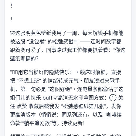
！
！
🤣这张明黄色壁纸我用了一周，每天解锁手机都能
被这股 “没包袱” 的松弛感戳中 ——连时间数字都
跟着变可爱了，同事路过我工位都要扒着看：“你这
壁纸哪搞的？
”👉🏻用它当锁屏的隐藏快乐：・赖床时解锁，直接
把 “不想上班” 的情绪转成元气・朋友凑过来瞅手
机，第一句必是 “这图好绝”・连电量条都像沾了这
姐们儿的快乐 buff💡高清无水印拿图方式：① 关
注 点赞 收藏后戳我发 “松弛感壁纸第几张”，发你
更高清版本（悄悄说：同系列还有，以及 “咖啡续
命款”“躺平追剧款”等，持续更新！