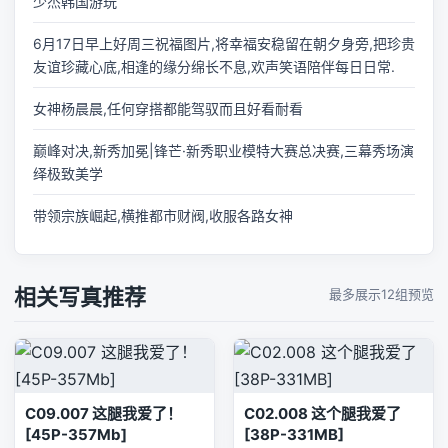
少杰韩国游玩
6月17日早上好周三祝福图片,将幸福安稳留在朝夕身旁,把珍贵
友谊珍藏心底,相逢的缘分绵长不息,欢声笑语陪伴每日日常.
女神杨晨晨,任何穿搭都能驾驭而且好看耐看
巅峰对决,新秀加冕|锋芒·新秀职业模特大赛总决赛,三幕秀场演
绎极致美学
带领宗族崛起,横推都市财阀,收服各路女神
相关写真推荐
最多展示12组预览
C09.007 这腿我爱了！
C02.008 这个腿我爱了
[45P-357Mb]
[38P-331MB]