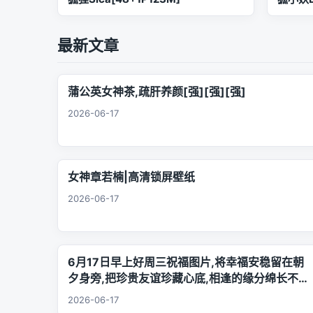
最新文章
蒲公英女神茶,疏肝养颜[强][强][强]
2026-06-17
女神章若楠|高清锁屏壁纸
2026-06-17
6月17日早上好周三祝福图片,将幸福安稳留在朝
夕身旁,把珍贵友谊珍藏心底,相逢的缘分绵长不息,
欢声笑语陪伴每日日常.
2026-06-17