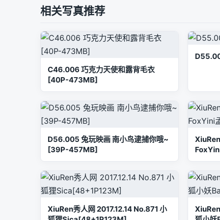
相关写真推荐
D55.0
C46.006 巧克力天使和露背毛衣
[40P-473MB]
D56.005 兔玩映画 南小鸟逮捕你哦~
XiuRe
[39P-457MB]
FoxYi
XiuRen秀人网 2017.12.14 No.871 小
XiuRe
狐狸Sica[48+1P123M]
狐小妖Ba