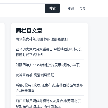
资讯
会员
搜索
同栏目文章
蒲公英女神茶,疏肝养颜[强][强][强]
亚马逊卖家六月双重暴击:AI模特强制打标,长
标题时代正式终结
时隔四年,UncleJ首组胶片展示(模特小淋子)
女神章若楠|高清锁屏壁纸
#铭阳模特 [玫瑰]江南布衣,吉林西站品牌发布
会..乐器演奏
前广东球员疑似与模特女友复合,朱芳雨北京
参加品牌活动,王少杰韩国游玩