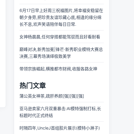
6月17日早上好周三祝福图片,将幸福安稳留在
朝夕身旁,把珍贵友谊珍藏心底,相逢的缘分绵
长不息,欢声笑语陪伴每日日常.
女神杨晨晨,任何穿搭都能驾驭而且好看耐看
巅峰对决,新秀加冕|锋芒·新秀职业模特大赛总
决赛,三幕秀场演绎极致美学
带领宗族崛起,横推都市财阀,收服各路女神
热门文章
蒲公英女神茶,疏肝养颜[强][强][强]
亚马逊卖家六月双重暴击:AI模特强制打标,长
标题时代正式终结
时隔四年,UncleJ首组胶片展示(模特小淋子)