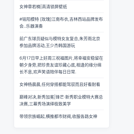
女神章若楠|高清锁屏壁纸
#铭阳模特 [玫瑰]江南布衣,吉林西站品牌发布
会..乐器演奏
前广东球员疑似与模特女友复合,朱芳雨北京
参加品牌活动,王少杰韩国游玩
6月17日早上好周三祝福图片,将幸福安稳留在
朝夕身旁,把珍贵友谊珍藏心底,相逢的缘分绵
长不息,欢声笑语陪伴每日日常.
女神杨晨晨,任何穿搭都能驾驭而且好看耐看
巅峰对决,新秀加冕|锋芒·新秀职业模特大赛总
决赛,三幕秀场演绎极致美学
带领宗族崛起,横推都市财阀,收服各路女神