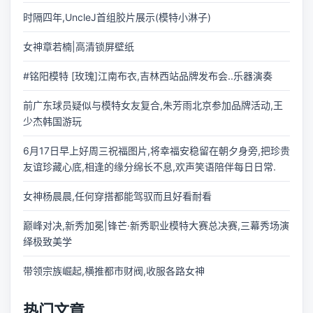
时隔四年,UncleJ首组胶片展示(模特小淋子)
女神章若楠|高清锁屏壁纸
#铭阳模特 [玫瑰]江南布衣,吉林西站品牌发布会..乐器演奏
前广东球员疑似与模特女友复合,朱芳雨北京参加品牌活动,王
少杰韩国游玩
6月17日早上好周三祝福图片,将幸福安稳留在朝夕身旁,把珍贵
友谊珍藏心底,相逢的缘分绵长不息,欢声笑语陪伴每日日常.
女神杨晨晨,任何穿搭都能驾驭而且好看耐看
巅峰对决,新秀加冕|锋芒·新秀职业模特大赛总决赛,三幕秀场演
绎极致美学
带领宗族崛起,横推都市财阀,收服各路女神
热门文章