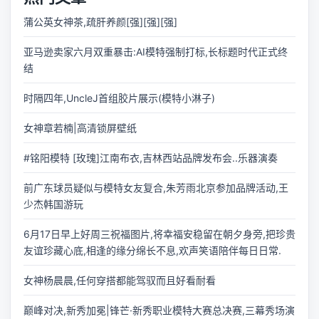
蒲公英女神茶,疏肝养颜[强][强][强]
亚马逊卖家六月双重暴击:AI模特强制打标,长标题时代正式终
结
时隔四年,UncleJ首组胶片展示(模特小淋子)
女神章若楠|高清锁屏壁纸
#铭阳模特 [玫瑰]江南布衣,吉林西站品牌发布会..乐器演奏
前广东球员疑似与模特女友复合,朱芳雨北京参加品牌活动,王
少杰韩国游玩
6月17日早上好周三祝福图片,将幸福安稳留在朝夕身旁,把珍贵
友谊珍藏心底,相逢的缘分绵长不息,欢声笑语陪伴每日日常.
女神杨晨晨,任何穿搭都能驾驭而且好看耐看
巅峰对决,新秀加冕|锋芒·新秀职业模特大赛总决赛,三幕秀场演