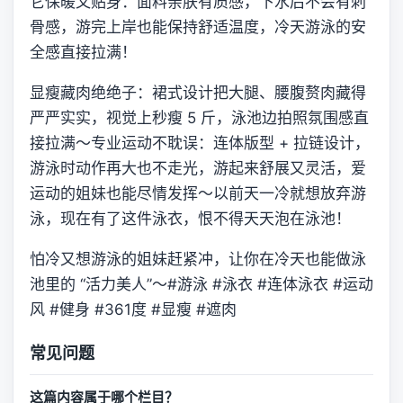
它保暖又贴身：面料亲肤有质感，下水后不会有刺
骨感，游完上岸也能保持舒适温度，冷天游泳的安
全感直接拉满！
显瘦藏肉绝绝子：裙式设计把大腿、腰腹赘肉藏得
严严实实，视觉上秒瘦 5 斤，泳池边拍照氛围感直
接拉满～专业运动不耽误：连体版型 + 拉链设计，
游泳时动作再大也不走光，游起来舒展又灵活，爱
运动的姐妹也能尽情发挥～以前天一冷就想放弃游
泳，现在有了这件泳衣，恨不得天天泡在泳池！
怕冷又想游泳的姐妹赶紧冲，让你在冷天也能做泳
池里的 “活力美人”～ #游泳 #泳衣 #连体泳衣 #运动
风 #健身 #361度 #显瘦 #遮肉
常见问题
这篇内容属于哪个栏目？