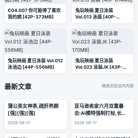
C04.007 你可能得了喜欢
兔玩映画 夏日泳装
我的病 [42P-373MB]
Vol.013 泳装 [40P-
814MB]
兔玩映画 夏日泳装 Vol.012
兔玩映画 夏日泳装
泳池边 [44P-556MB]
Vol.023 泳装JK [43P-
170MB]
最新文章
继续浏览站内内容
蒲公英女神茶,疏肝养颜
亚马逊卖家六月双重暴
[强][强][强]
击:AI模特强制打标,长标
题时代正式终结
2026-06-17
2026-06-17