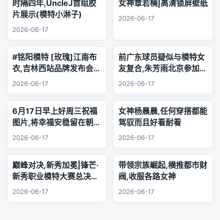
时隔四年,UncleJ首组胶
女神章若楠|高清锁屏壁纸
片展示(模特小淋子)
2026-06-17
2026-06-17
#铭阳模特 [玫瑰]江南布
前广东球员疑似与模特女
衣,吉林西站品牌发布会..
友复合,朱芳雨北京参加品
乐器演奏
牌活动,王少杰韩国游玩
2026-06-17
2026-06-17
6月17日早上好周三祝福
女神杨晨晨,任何穿搭都能
图片,将幸福安稳留在朝夕
驾驭而且好看耐看
身旁,把珍贵友谊珍藏心
2026-06-17
2026-06-17
底,相逢的缘分绵长不息,
欢声笑语陪伴每日日常.
巅峰对决,新秀加冕|锋芒·
带领宗族崛起,横推都市财
新秀职业模特大赛总决赛,
阀,收服各路女神
三幕秀场演绎极致美学
2026-06-17
2026-06-17