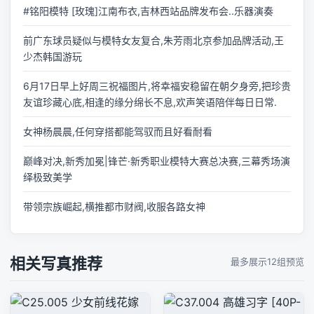
#铭阳模特 [玫瑰]江南布衣,吉林西站品牌发布会..乐器演奏
前广东球员疑似与模特女友复合,朱芳雨北京参加品牌活动,王
少杰韩国游玩
6月17日早上好周三祝福图片,将幸福安稳留在朝夕身旁,把珍贵
友谊珍藏心底,相逢的缘分绵长不息,欢声笑语陪伴每日日常.
女神杨晨晨,任何穿搭都能驾驭而且好看耐看
巅峰对决,新秀加冕|锋芒·新秀职业模特大赛总决赛,三幕秀场演
绎极致美学
带领宗族崛起,横推都市财阀,收服各路女神
相关写真推荐
最多展示12组预览