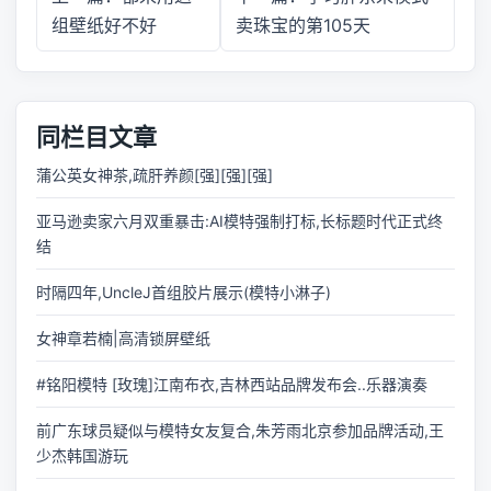
组壁纸好不好
卖珠宝的第105天
同栏目文章
蒲公英女神茶,疏肝养颜[强][强][强]
亚马逊卖家六月双重暴击:AI模特强制打标,长标题时代正式终
结
时隔四年,UncleJ首组胶片展示(模特小淋子)
女神章若楠|高清锁屏壁纸
#铭阳模特 [玫瑰]江南布衣,吉林西站品牌发布会..乐器演奏
前广东球员疑似与模特女友复合,朱芳雨北京参加品牌活动,王
少杰韩国游玩