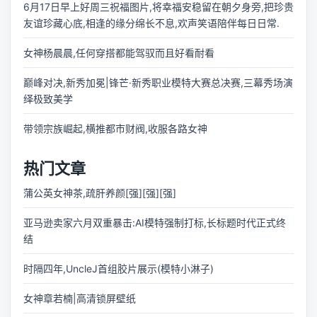
6月17日早上好周三祝福图片,将幸福安稳留在朝夕身旁,把珍贵
友谊珍藏心底,相逢的缘分绵长不息,欢声笑语陪伴每日日常.
女神杨晨晨,任何穿搭都能驾驭而且好看耐看
巅峰对决,新秀加冕|锋芒·新秀职业模特大赛总决赛,三幕秀场演
绎极致美学
带领宗族崛起,横推都市财阀,收服各路女神
热门文章
蒲公英女神茶,疏肝养颜[强][强][强]
亚马逊卖家六月双重暴击:AI模特强制打标,长标题时代正式终
结
时隔四年,UncleJ首组胶片展示(模特小淋子)
女神章若楠|高清锁屏壁纸