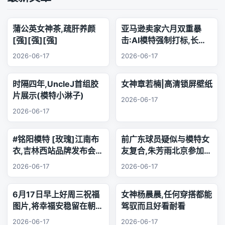
蒲公英女神茶,疏肝养颜
亚马逊卖家六月双重暴
[强][强][强]
击:AI模特强制打标,长标
题时代正式终结
2026-06-17
2026-06-17
时隔四年,UncleJ首组胶
女神章若楠|高清锁屏壁纸
片展示(模特小淋子)
2026-06-17
2026-06-17
#铭阳模特 [玫瑰]江南布
前广东球员疑似与模特女
衣,吉林西站品牌发布会..
友复合,朱芳雨北京参加品
乐器演奏
牌活动,王少杰韩国游玩
2026-06-17
2026-06-17
6月17日早上好周三祝福
女神杨晨晨,任何穿搭都能
图片,将幸福安稳留在朝夕
驾驭而且好看耐看
身旁,把珍贵友谊珍藏心
2026-06-17
2026-06-17