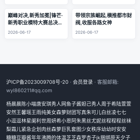
底,相逢的缘分绵长不息,
欢声笑语陪伴每日日常.
巅峰对决,新秀加冕|锋芒·
带领宗族崛起,横推都市财
新秀职业模特大赛总决赛,
阀,收服各路女神
三幕秀场演绎极致美学
2026-06-17
2026-06-17
沪ICP备2023009708号-20
·
会员登录
· 客服邮箱:
wyl860211#qq.com
杨晨晨
陈小喵
唐安琪
秀人网
鱼子酱
妲己
秀人
周于希
陆萱萱
安然
王馨瑶
王雨纯
美女
森萝财团
写真
朱可儿
白丝
凌七七
小逗逗
林星阑
利世
周妍希
小恩
阿朱
黑丝
尤妮丝
程程程
丝袜
梨霜儿
紧急企划
肉丝
森萝
巨乳
套图
少女秩序
幼幼
时安安
糖糖
豆瓣酱
年年
沸腾的体温
芝芝
森罗
杏子
jk
捆绑
原天夕子