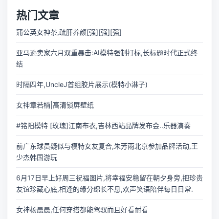
热门文章
蒲公英女神茶,疏肝养颜[强][强][强]
亚马逊卖家六月双重暴击:AI模特强制打标,长标题时代正式终
结
时隔四年,UncleJ首组胶片展示(模特小淋子)
女神章若楠|高清锁屏壁纸
#铭阳模特 [玫瑰]江南布衣,吉林西站品牌发布会..乐器演奏
前广东球员疑似与模特女友复合,朱芳雨北京参加品牌活动,王
少杰韩国游玩
6月17日早上好周三祝福图片,将幸福安稳留在朝夕身旁,把珍贵
友谊珍藏心底,相逢的缘分绵长不息,欢声笑语陪伴每日日常.
女神杨晨晨,任何穿搭都能驾驭而且好看耐看