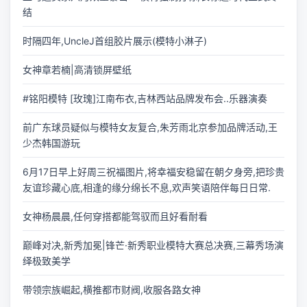
结
时隔四年,UncleJ首组胶片展示(模特小淋子)
女神章若楠|高清锁屏壁纸
#铭阳模特 [玫瑰]江南布衣,吉林西站品牌发布会..乐器演奏
前广东球员疑似与模特女友复合,朱芳雨北京参加品牌活动,王
少杰韩国游玩
6月17日早上好周三祝福图片,将幸福安稳留在朝夕身旁,把珍贵
友谊珍藏心底,相逢的缘分绵长不息,欢声笑语陪伴每日日常.
女神杨晨晨,任何穿搭都能驾驭而且好看耐看
巅峰对决,新秀加冕|锋芒·新秀职业模特大赛总决赛,三幕秀场演
绎极致美学
带领宗族崛起,横推都市财阀,收服各路女神