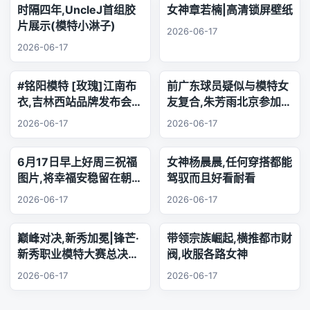
时隔四年,UncleJ首组胶
女神章若楠|高清锁屏壁纸
片展示(模特小淋子)
2026-06-17
2026-06-17
#铭阳模特 [玫瑰]江南布
前广东球员疑似与模特女
衣,吉林西站品牌发布会..
友复合,朱芳雨北京参加品
乐器演奏
牌活动,王少杰韩国游玩
2026-06-17
2026-06-17
6月17日早上好周三祝福
女神杨晨晨,任何穿搭都能
图片,将幸福安稳留在朝夕
驾驭而且好看耐看
身旁,把珍贵友谊珍藏心
2026-06-17
2026-06-17
底,相逢的缘分绵长不息,
欢声笑语陪伴每日日常.
巅峰对决,新秀加冕|锋芒·
带领宗族崛起,横推都市财
新秀职业模特大赛总决赛,
阀,收服各路女神
三幕秀场演绎极致美学
2026-06-17
2026-06-17