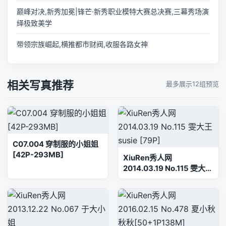
巅峰对决,新秀加冕|锋芒·新秀职业模特大赛总决赛,三幕秀场演
绎极致美学
带领宗族崛起,横推都市财阀,收服各路女神
相关写真推荐
最多展示12组预览
C07.004 穿制服的小姐姐
[42P-293MB]
XiuRen秀人网
2014.03.19 No.115 雯大王
susie [79P]