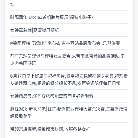
结
时隔四年,UncleJ首组胶片展示(模特小淋子)
女神章若楠|高清锁屏壁纸
#铭阳模特 [玫瑰]江南布衣,吉林西站品牌发布会..乐器演奏
前广东球员疑似与模特女友复合,朱芳雨北京参加品牌活动,王
少杰韩国游玩
6月17日早上好周三祝福图片,将幸福安稳留在朝夕身旁,把珍贵
友谊珍藏心底,相逢的缘分绵长不息,欢声笑语陪伴每日日常.
女神杨晨晨,任何穿搭都能驾驭而且好看耐看
巅峰对决,新秀加冕|锋芒·新秀职业模特大赛总决赛,三幕秀场演
绎极致美学
带领宗族崛起,横推都市财阀,收服各路女神