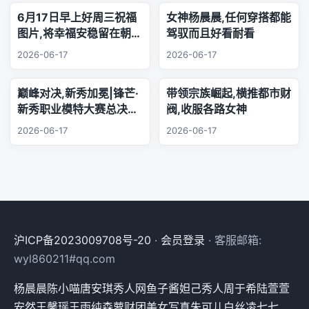
6月17日早上好周三祝福
女神杨晨晨,任何穿搭都能
图片,将幸福安稳留在朝夕
驾驭而且好看耐看
身旁,把珍贵友谊珍藏心
2026-06-17
2026-06-17
底,相逢的缘分绵长不息,
欢声笑语陪伴每日日常.
巅峰对决,新秀加冕|锋芒·
带领宗族崛起,横推都市财
新秀职业模特大赛总决赛,
阀,收服各路女神
三幕秀场演绎极致美学
2026-06-17
2026-06-17
沪ICP备2023009708号-20
·
会员登录
· 客服邮箱:
wyl860211#qq.com
杨晨晨
陈小喵
唐安琪
秀人网
鱼子酱
妲己
秀人
周于希
陆萱萱
安然
王馨瑶
王雨纯
森萝财团
美女
写真
朱可儿
白丝
凌七七