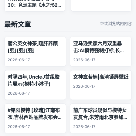
30：竞泳主题《水之形2》
[150P2V-850MB]内衣,
双马尾, 泳装, 神楽坂真冬,
最新文章
继续浏览站内内容
美腿, 美足, 黑丝
蒲公英女神茶,疏肝养颜
亚马逊卖家六月双重暴
[强][强][强]
击:AI模特强制打标,长标
题时代正式终结
2026-06-17
2026-06-17
时隔四年,UncleJ首组胶
女神章若楠|高清锁屏壁纸
片展示(模特小淋子)
2026-06-17
2026-06-17
#铭阳模特 [玫瑰]江南布
前广东球员疑似与模特女
衣,吉林西站品牌发布会..
友复合,朱芳雨北京参加品
乐器演奏
牌活动,王少杰韩国游玩
2026-06-17
2026-06-17