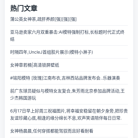
热门文章
蒲公英女神茶,疏肝养颜[强][强][强]
亚马逊卖家六月双重暴击:AI模特强制打标,长标题时代正式终
结
时隔四年,UncleJ首组胶片展示(模特小淋子)
女神章若楠|高清锁屏壁纸
#铭阳模特 [玫瑰]江南布衣,吉林西站品牌发布会..乐器演奏
前广东球员疑似与模特女友复合,朱芳雨北京参加品牌活动,王
少杰韩国游玩
6月17日早上好周三祝福图片,将幸福安稳留在朝夕身旁,把珍贵
友谊珍藏心底,相逢的缘分绵长不息,欢声笑语陪伴每日日常.
女神杨晨晨,任何穿搭都能驾驭而且好看耐看