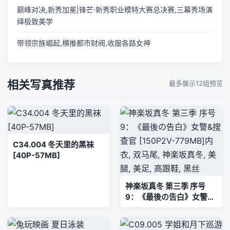
巅峰对决,新秀加冕|锋芒·新秀职业模特大赛总决赛,三幕秀场演
绎极致美学
带领宗族崛起,横推都市财阀,收服各路女神
相关写真推荐
最多展示12组预览
C34.004 冬天里的黑袜
[40P-57MB]
神楽坂真冬 第三季 序号
9：《最後の告白》女警&
搜查官 [150P2V-779MB]
内衣, 双马尾, 神楽坂真冬,
美腿, 美足, 高跟鞋, 黑丝