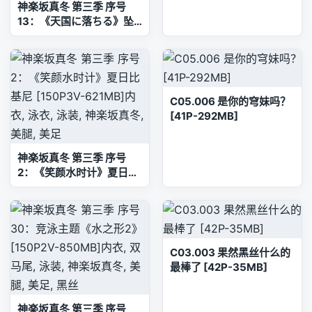
神楽坂真冬 第三季 序号
13：《天国に落ちる》坠
入天堂 [150P2V-594MB]
内衣, 双马尾, 白丝, 神楽坂
真冬, 美腿, 美足, 高跟鞋,
黑丝
C05.006 是你的穹妹吗？
[41P-292MB]
神楽坂真冬 第三季 序号
2：《笑颜水时计》夏日比
基尼 [150P3V-621MB]内
衣, 泳衣, 泳装, 神楽坂真冬,
美腿, 美足
C03.003 果然黑丝什么的
最棒了 [42P-35MB]
神楽坂真冬 第三季 序号