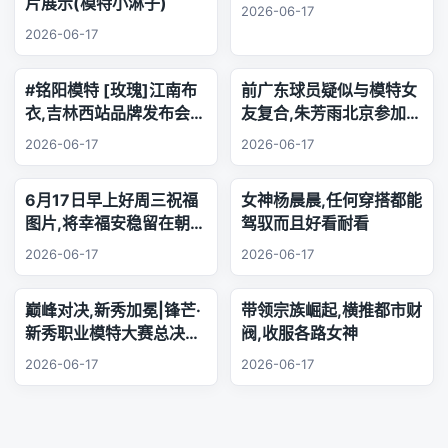
片展示(模特小淋子)
2026-06-17
2026-06-17
#铭阳模特 [玫瑰]江南布
前广东球员疑似与模特女
衣,吉林西站品牌发布会..
友复合,朱芳雨北京参加品
乐器演奏
牌活动,王少杰韩国游玩
2026-06-17
2026-06-17
6月17日早上好周三祝福
女神杨晨晨,任何穿搭都能
图片,将幸福安稳留在朝夕
驾驭而且好看耐看
身旁,把珍贵友谊珍藏心
2026-06-17
2026-06-17
底,相逢的缘分绵长不息,
欢声笑语陪伴每日日常.
巅峰对决,新秀加冕|锋芒·
带领宗族崛起,横推都市财
新秀职业模特大赛总决赛,
阀,收服各路女神
三幕秀场演绎极致美学
2026-06-17
2026-06-17