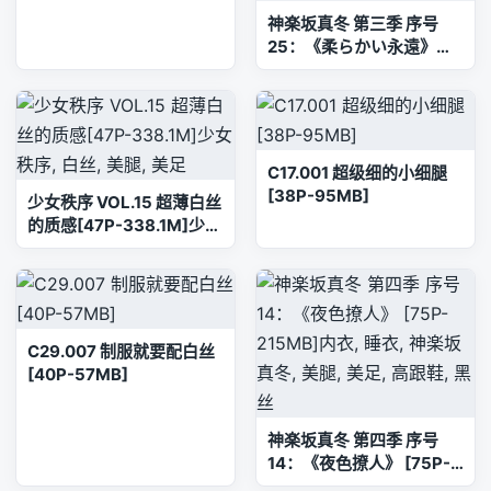
神楽坂真冬 第三季 序号
25：《柔らかい永遠》
[150P2V-619MB]内衣,
双马尾, 白丝, 神楽坂真冬,
美腿, 美足, 黑丝
C17.001 超级细的小细腿
[38P-95MB]
少女秩序 VOL.15 超薄白丝
的质感[47P-338.1M]少女
秩序, 白丝, 美腿, 美足
C29.007 制服就要配白丝
[40P-57MB]
神楽坂真冬 第四季 序号
14：《夜色撩人》 [75P-
215MB]内衣, 睡衣, 神楽坂