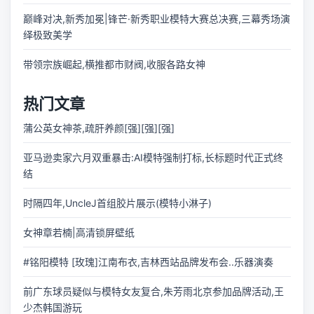
巅峰对决,新秀加冕|锋芒·新秀职业模特大赛总决赛,三幕秀场演
绎极致美学
带领宗族崛起,横推都市财阀,收服各路女神
热门文章
蒲公英女神茶,疏肝养颜[强][强][强]
亚马逊卖家六月双重暴击:AI模特强制打标,长标题时代正式终
结
时隔四年,UncleJ首组胶片展示(模特小淋子)
女神章若楠|高清锁屏壁纸
#铭阳模特 [玫瑰]江南布衣,吉林西站品牌发布会..乐器演奏
前广东球员疑似与模特女友复合,朱芳雨北京参加品牌活动,王
少杰韩国游玩