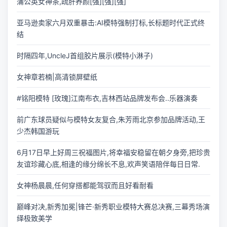
蒲公英女神茶,疏肝养颜[强][强][强]
亚马逊卖家六月双重暴击:AI模特强制打标,长标题时代正式终
结
时隔四年,UncleJ首组胶片展示(模特小淋子)
女神章若楠|高清锁屏壁纸
#铭阳模特 [玫瑰]江南布衣,吉林西站品牌发布会..乐器演奏
前广东球员疑似与模特女友复合,朱芳雨北京参加品牌活动,王
少杰韩国游玩
6月17日早上好周三祝福图片,将幸福安稳留在朝夕身旁,把珍贵
友谊珍藏心底,相逢的缘分绵长不息,欢声笑语陪伴每日日常.
女神杨晨晨,任何穿搭都能驾驭而且好看耐看
巅峰对决,新秀加冕|锋芒·新秀职业模特大赛总决赛,三幕秀场演
绎极致美学