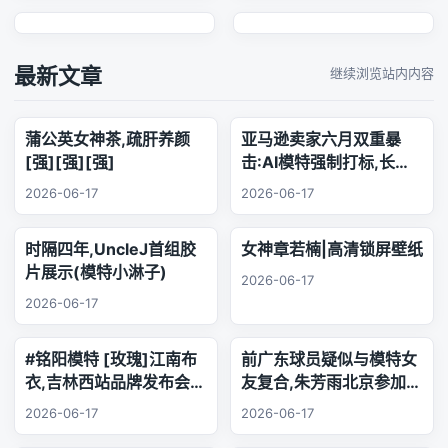
最新文章
继续浏览站内内容
蒲公英女神茶,疏肝养颜
亚马逊卖家六月双重暴
[强][强][强]
击:AI模特强制打标,长标
题时代正式终结
2026-06-17
2026-06-17
时隔四年,UncleJ首组胶
女神章若楠|高清锁屏壁纸
片展示(模特小淋子)
2026-06-17
2026-06-17
#铭阳模特 [玫瑰]江南布
前广东球员疑似与模特女
衣,吉林西站品牌发布会..
友复合,朱芳雨北京参加品
乐器演奏
牌活动,王少杰韩国游玩
2026-06-17
2026-06-17