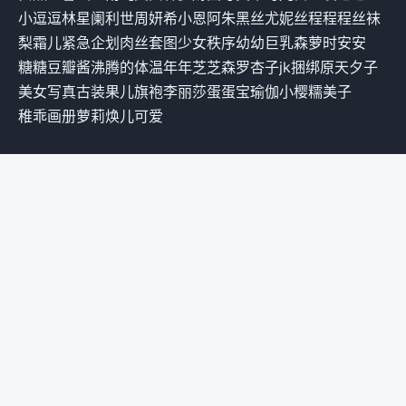
小逗逗
林星阑
利世
周妍希
小恩
阿朱
黑丝
尤妮丝
程程程
丝袜
梨霜儿
紧急企划
肉丝
套图
少女秩序
幼幼
巨乳
森萝
时安安
糖糖
豆瓣酱
沸腾的体温
年年
芝芝
森罗
杏子
jk
捆绑
原天夕子
美女写真
古装
果儿
旗袍
李丽莎
蛋蛋宝
瑜伽
小樱
糯美子
稚乖画册
萝莉
焕儿
可爱