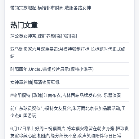
带领宗族崛起,横推都市财阀,收服各路女神
热门文章
蒲公英女神茶,疏肝养颜[强][强][强]
亚马逊卖家六月双重暴击:AI模特强制打标,长标题时代正式终
结
时隔四年,UncleJ首组胶片展示(模特小淋子)
女神章若楠|高清锁屏壁纸
#铭阳模特 [玫瑰]江南布衣,吉林西站品牌发布会..乐器演奏
前广东球员疑似与模特女友复合,朱芳雨北京参加品牌活动,王
少杰韩国游玩
6月17日早上好周三祝福图片,将幸福安稳留在朝夕身旁,把珍贵
友谊珍藏心底,相逢的缘分绵长不息,欢声笑语陪伴每日日常.