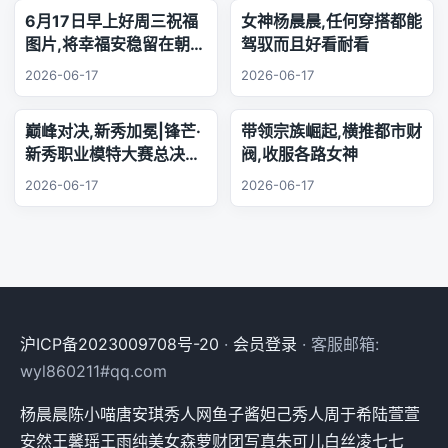
6月17日早上好周三祝福
女神杨晨晨,任何穿搭都能
图片,将幸福安稳留在朝夕
驾驭而且好看耐看
身旁,把珍贵友谊珍藏心
2026-06-17
2026-06-17
底,相逢的缘分绵长不息,
欢声笑语陪伴每日日常.
巅峰对决,新秀加冕|锋芒·
带领宗族崛起,横推都市财
新秀职业模特大赛总决赛,
阀,收服各路女神
三幕秀场演绎极致美学
2026-06-17
2026-06-17
沪ICP备2023009708号-20
·
会员登录
· 客服邮箱:
wyl860211#qq.com
杨晨晨
陈小喵
唐安琪
秀人网
鱼子酱
妲己
秀人
周于希
陆萱萱
安然
王馨瑶
王雨纯
美女
森萝财团
写真
朱可儿
白丝
凌七七