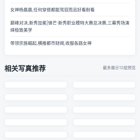
女神杨晨晨,任何穿搭都能驾驭而且好看耐看
巅峰对决,新秀加冕|锋芒·新秀职业模特大赛总决赛,三幕秀场演
绎极致美学
带领宗族崛起,横推都市财阀,收服各路女神
相关写真推荐
最多展示12组预览