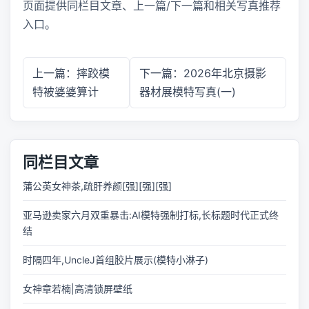
页面提供同栏目文章、上一篇/下一篇和相关写真推荐
入口。
上一篇：摔跤模
下一篇：2026年北京摄影
特被婆婆算计
器材展模特写真(一)
同栏目文章
蒲公英女神茶,疏肝养颜[强][强][强]
亚马逊卖家六月双重暴击:AI模特强制打标,长标题时代正式终
结
时隔四年,UncleJ首组胶片展示(模特小淋子)
女神章若楠|高清锁屏壁纸