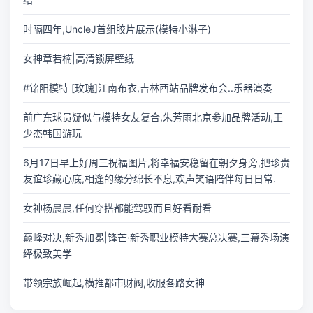
时隔四年,UncleJ首组胶片展示(模特小淋子)
女神章若楠|高清锁屏壁纸
#铭阳模特 [玫瑰]江南布衣,吉林西站品牌发布会..乐器演奏
前广东球员疑似与模特女友复合,朱芳雨北京参加品牌活动,王
少杰韩国游玩
6月17日早上好周三祝福图片,将幸福安稳留在朝夕身旁,把珍贵
友谊珍藏心底,相逢的缘分绵长不息,欢声笑语陪伴每日日常.
女神杨晨晨,任何穿搭都能驾驭而且好看耐看
巅峰对决,新秀加冕|锋芒·新秀职业模特大赛总决赛,三幕秀场演
绎极致美学
带领宗族崛起,横推都市财阀,收服各路女神