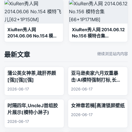
XiuRen秀人网
XiuRen秀人网 2014.06.12
2014.06.06 No.154 模特
No.156 模特合集
飞儿[62+1P150M]
[66+1P171MB]
最新文章
继续浏览站内内容
蒲公英女神茶,疏肝养颜
亚马逊卖家六月双重暴
[强][强][强]
击:AI模特强制打标,长标
题时代正式终结
2026-06-17
2026-06-17
时隔四年,UncleJ首组胶
女神章若楠|高清锁屏壁纸
片展示(模特小淋子)
2026-06-17
2026-06-17