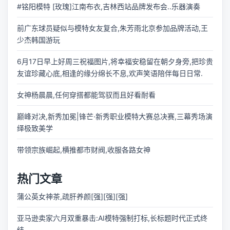
#铭阳模特 [玫瑰]江南布衣,吉林西站品牌发布会..乐器演奏
前广东球员疑似与模特女友复合,朱芳雨北京参加品牌活动,王
少杰韩国游玩
6月17日早上好周三祝福图片,将幸福安稳留在朝夕身旁,把珍贵
友谊珍藏心底,相逢的缘分绵长不息,欢声笑语陪伴每日日常.
女神杨晨晨,任何穿搭都能驾驭而且好看耐看
巅峰对决,新秀加冕|锋芒·新秀职业模特大赛总决赛,三幕秀场演
绎极致美学
带领宗族崛起,横推都市财阀,收服各路女神
热门文章
蒲公英女神茶,疏肝养颜[强][强][强]
亚马逊卖家六月双重暴击:AI模特强制打标,长标题时代正式终
结