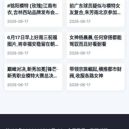
#铭阳模特 [玫瑰]江南布
前广东球员疑似与模特女
衣,吉林西站品牌发布会..
友复合,朱芳雨北京参加品
乐器演奏
牌活动,王少杰韩国游玩
2026-06-17
2026-06-17
6月17日早上好周三祝福
女神杨晨晨,任何穿搭都能
图片,将幸福安稳留在朝夕
驾驭而且好看耐看
身旁,把珍贵友谊珍藏心
2026-06-17
2026-06-17
底,相逢的缘分绵长不息,
欢声笑语陪伴每日日常.
巅峰对决,新秀加冕|锋芒·
带领宗族崛起,横推都市财
新秀职业模特大赛总决赛,
阀,收服各路女神
三幕秀场演绎极致美学
2026-06-17
2026-06-17