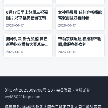
6月17日早上好周三祝福
女神杨晨晨,任何穿搭都能
图片,将幸福安稳留在朝夕
驾驭而且好看耐看
身旁,把珍贵友谊珍藏心
2026-06-17
2026-06-17
底,相逢的缘分绵长不息,
欢声笑语陪伴每日日常.
巅峰对决,新秀加冕|锋芒·
带领宗族崛起,横推都市财
新秀职业模特大赛总决赛,
阀,收服各路女神
三幕秀场演绎极致美学
2026-06-17
2026-06-17
沪ICP备2023009708号-20
·
会员登录
· 客服邮箱:
wyl860211#qq.com
杨晨晨
陈小喵
唐安琪
秀人网
鱼子酱
妲己
秀人
周于希
陆萱萱