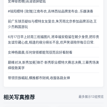
女神章若楠|高清锁屏壁纸
#铭阳模特 [玫瑰]江南布衣,吉林西站品牌发布会..乐器演奏
前广东球员疑似与模特女友复合,朱芳雨北京参加品牌活动,王
少杰韩国游玩
6月17日早上好周三祝福图片,将幸福安稳留在朝夕身旁,把珍贵
友谊珍藏心底,相逢的缘分绵长不息,欢声笑语陪伴每日日常.
女神杨晨晨,任何穿搭都能驾驭而且好看耐看
巅峰对决,新秀加冕|锋芒·新秀职业模特大赛总决赛,三幕秀场演
绎极致美学
带领宗族崛起,横推都市财阀,收服各路女神
相关写真推荐
最多展示12组预览