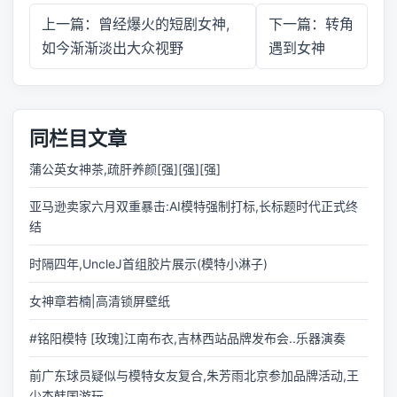
上一篇：曾经爆火的短剧女神,
下一篇：转角
如今渐渐淡出大众视野
遇到女神
同栏目文章
蒲公英女神茶,疏肝养颜[强][强][强]
亚马逊卖家六月双重暴击:AI模特强制打标,长标题时代正式终
结
时隔四年,UncleJ首组胶片展示(模特小淋子)
女神章若楠|高清锁屏壁纸
#铭阳模特 [玫瑰]江南布衣,吉林西站品牌发布会..乐器演奏
前广东球员疑似与模特女友复合,朱芳雨北京参加品牌活动,王
少杰韩国游玩