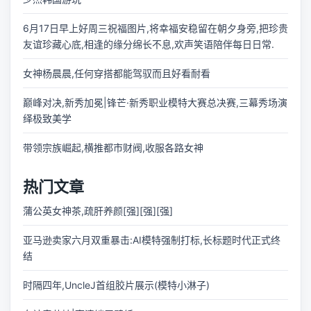
6月17日早上好周三祝福图片,将幸福安稳留在朝夕身旁,把珍贵
友谊珍藏心底,相逢的缘分绵长不息,欢声笑语陪伴每日日常.
女神杨晨晨,任何穿搭都能驾驭而且好看耐看
巅峰对决,新秀加冕|锋芒·新秀职业模特大赛总决赛,三幕秀场演
绎极致美学
带领宗族崛起,横推都市财阀,收服各路女神
热门文章
蒲公英女神茶,疏肝养颜[强][强][强]
亚马逊卖家六月双重暴击:AI模特强制打标,长标题时代正式终
结
时隔四年,UncleJ首组胶片展示(模特小淋子)