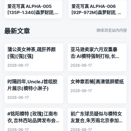
爱花写真 ALPHA-005
爱花写真 ALPHA-006
[135P-1.34G]森萝财团,
[92P-972M]森萝财团, 爱
爱花写真, 美腿, 美足, 黑丝
花写真, 美腿, 美足, 肉丝
最新文章
继续浏览站内内容
蒲公英女神茶,疏肝养颜
亚马逊卖家六月双重暴
[强][强][强]
击:AI模特强制打标,长标
题时代正式终结
2026-06-17
2026-06-17
时隔四年,UncleJ首组胶
女神章若楠|高清锁屏壁纸
片展示(模特小淋子)
2026-06-17
2026-06-17
#铭阳模特 [玫瑰]江南布
前广东球员疑似与模特女
衣,吉林西站品牌发布会..
友复合,朱芳雨北京参加品
乐器演奏
牌活动,王少杰韩国游玩
2026-06-17
2026-06-17