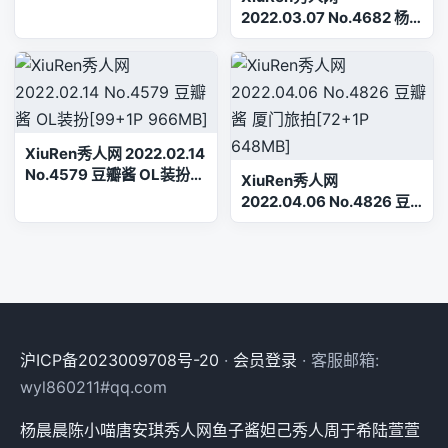
酱[104+1P／870MB]
2022.03.07 No.4682 杨
晨晨Yome 牛仔裤美腿
[87+1P 729MB]
XiuRen秀人网 2022.02.14
No.4579 豆瓣酱 OL装扮
XiuRen秀人网
[99+1P 966MB]
2022.04.06 No.4826 豆
瓣酱 厦门旅拍[72+1P
648MB]
沪ICP备2023009708号-20
·
会员登录
· 客服邮箱:
wyl860211#qq.com
杨晨晨
陈小喵
唐安琪
秀人网
鱼子酱
妲己
秀人
周于希
陆萱萱