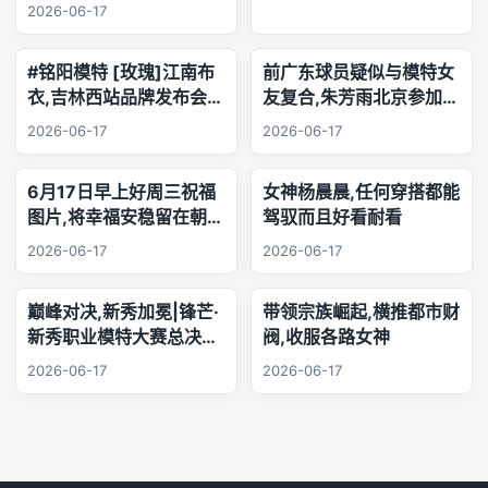
2026-06-17
#铭阳模特 [玫瑰]江南布
前广东球员疑似与模特女
衣,吉林西站品牌发布会..
友复合,朱芳雨北京参加品
乐器演奏
牌活动,王少杰韩国游玩
2026-06-17
2026-06-17
6月17日早上好周三祝福
女神杨晨晨,任何穿搭都能
图片,将幸福安稳留在朝夕
驾驭而且好看耐看
身旁,把珍贵友谊珍藏心
2026-06-17
2026-06-17
底,相逢的缘分绵长不息,
欢声笑语陪伴每日日常.
巅峰对决,新秀加冕|锋芒·
带领宗族崛起,横推都市财
新秀职业模特大赛总决赛,
阀,收服各路女神
三幕秀场演绎极致美学
2026-06-17
2026-06-17