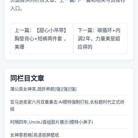
页面提供同栏目文章、上一篇/下一篇和相关写真推荐
入口。
上一篇：【甜心小吊带】
下一篇：碳循环+内
胸垫背心+短裤两件套 ，
调2年，力量美是姐
美爆
应得的
同栏目文章
蒲公英女神茶,疏肝养颜[强][强][强]
亚马逊卖家六月双重暴击:AI模特强制打标,长标题时代正式终
结
时隔四年,UncleJ首组胶片展示(模特小淋子)
女神章若楠|高清锁屏壁纸