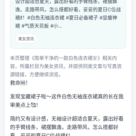
设计超适合夏天，露出好看的手臂线条，裙摆飘
逸，走路带风，怎么搭都好看，妥妥的夏日C位战
裙💃！#白色无袖连衣裙 #夏日必备裙子 #显瘦神
裙 #气质天花板 #小...
美女资讯
本页整理《简单干净的一款白色连衣裙👗》相关内
容，所属栏目为美女资讯，并提供同类文章与写真资
源链接，方便继续浏览。
救命🆘！
发现宝藏裙子啦～这件白色无袖连衣裙真的长在我
审美点上🥰！
简约又有设计感，无袖设计超适合夏天，露出好看
的手臂线条，裙摆飘逸，走路带风，怎么搭都好
看，妥妥的夏日C位战裙💃！