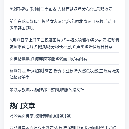
#铭阳模特 [玫瑰]江南布衣,吉林西站品牌发布会..乐器演奏
前广东球员疑似与模特女友复合,朱芳雨北京参加品牌活动,王
少杰韩国游玩
6月17日早上好周三祝福图片,将幸福安稳留在朝夕身旁,把珍贵
友谊珍藏心底,相逢的缘分绵长不息,欢声笑语陪伴每日日常.
女神杨晨晨,任何穿搭都能驾驭而且好看耐看
巅峰对决,新秀加冕|锋芒·新秀职业模特大赛总决赛,三幕秀场演
绎极致美学
带领宗族崛起,横推都市财阀,收服各路女神
热门文章
蒲公英女神茶,疏肝养颜[强][强][强]
亚马逊卖家六月双重暴击:AI模特强制打标,长标题时代正式终