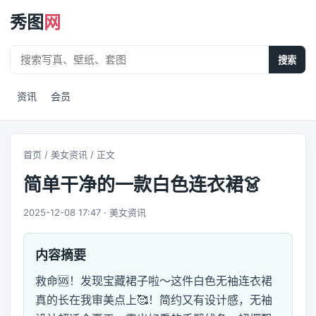
秀图
网
搜索
资讯
会员
首页
/
美女资讯
/ 正文
简单干净的一款白色连衣裙👗
2025-12-08 17:47 · 美女资讯
内容摘要
救命🆘！发现宝藏裙子啦～这件白色无袖连衣裙
真的长在我审美点上🥰！简约又有设计感，无袖