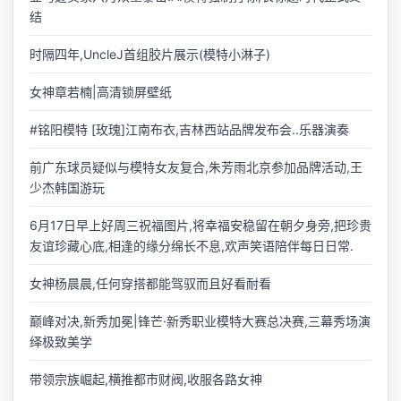
结
时隔四年,UncleJ首组胶片展示(模特小淋子)
女神章若楠|高清锁屏壁纸
#铭阳模特 [玫瑰]江南布衣,吉林西站品牌发布会..乐器演奏
前广东球员疑似与模特女友复合,朱芳雨北京参加品牌活动,王
少杰韩国游玩
6月17日早上好周三祝福图片,将幸福安稳留在朝夕身旁,把珍贵
友谊珍藏心底,相逢的缘分绵长不息,欢声笑语陪伴每日日常.
女神杨晨晨,任何穿搭都能驾驭而且好看耐看
巅峰对决,新秀加冕|锋芒·新秀职业模特大赛总决赛,三幕秀场演
绎极致美学
带领宗族崛起,横推都市财阀,收服各路女神