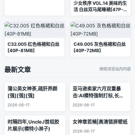
少女秩序 VOL.14 美味的生
活 白丝双马尾睡裙[47P-
360.7M]双马尾, 少女秩
序, 白丝, 睡衣, 美腿, 美足
C32.005 红色格裙和白丝
C49.005 灰色格裙和白丝
[40P-81MB]
[40P-72MB]
最新文章
继续浏览站内内容
蒲公英女神茶,疏肝养颜
亚马逊卖家六月双重暴
[强][强][强]
击:AI模特强制打标,长标
题时代正式终结
2026-06-17
2026-06-17
时隔四年,UncleJ首组胶
女神章若楠|高清锁屏壁纸
片展示(模特小淋子)
2026-06-17