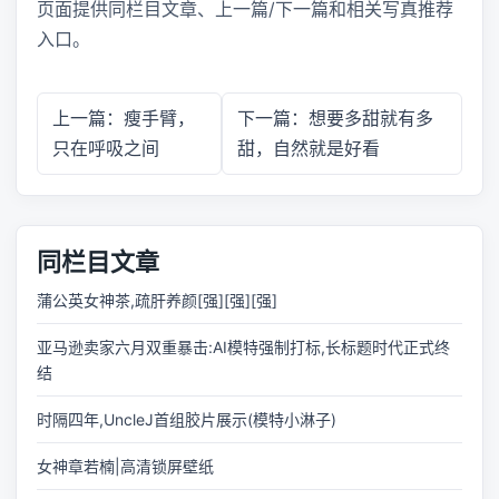
页面提供同栏目文章、上一篇/下一篇和相关写真推荐
入口。
上一篇：瘦手臂，
下一篇：想要多甜就有多
只在呼吸之间
甜，自然就是好看
同栏目文章
蒲公英女神茶,疏肝养颜[强][强][强]
亚马逊卖家六月双重暴击:AI模特强制打标,长标题时代正式终
结
时隔四年,UncleJ首组胶片展示(模特小淋子)
女神章若楠|高清锁屏壁纸