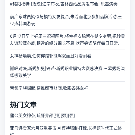
#铭阳模特 [玫瑰]江南布衣,吉林西站品牌发布会..乐器演奏
前广东球员疑似与模特女友复合,朱芳雨北京参加品牌活动,王
少杰韩国游玩
6月17日早上好周三祝福图片,将幸福安稳留在朝夕身旁,把珍贵
友谊珍藏心底,相逢的缘分绵长不息,欢声笑语陪伴每日日常.
女神杨晨晨,任何穿搭都能驾驭而且好看耐看
巅峰对决,新秀加冕|锋芒·新秀职业模特大赛总决赛,三幕秀场演
绎极致美学
带领宗族崛起,横推都市财阀,收服各路女神
热门文章
蒲公英女神茶,疏肝养颜[强][强][强]
亚马逊卖家六月双重暴击:AI模特强制打标,长标题时代正式终
结