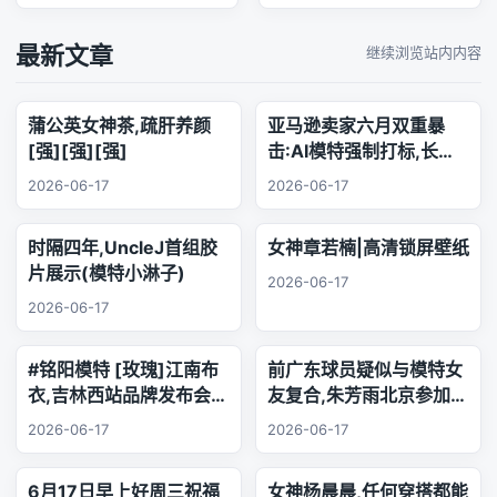
最新文章
继续浏览站内内容
蒲公英女神茶,疏肝养颜
亚马逊卖家六月双重暴
[强][强][强]
击:AI模特强制打标,长标
题时代正式终结
2026-06-17
2026-06-17
时隔四年,UncleJ首组胶
女神章若楠|高清锁屏壁纸
片展示(模特小淋子)
2026-06-17
2026-06-17
#铭阳模特 [玫瑰]江南布
前广东球员疑似与模特女
衣,吉林西站品牌发布会..
友复合,朱芳雨北京参加品
乐器演奏
牌活动,王少杰韩国游玩
2026-06-17
2026-06-17
6月17日早上好周三祝福
女神杨晨晨,任何穿搭都能