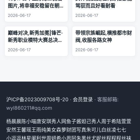
图片,将幸福安稳留在朝夕
驾驭而且好看耐看
身旁,把珍贵友谊珍藏心
2026-06-17
2026-06-17
底,相逢的缘分绵长不息,
欢声笑语陪伴每日日常.
巅峰对决,新秀加冕|锋芒·
带领宗族崛起,横推都市财
新秀职业模特大赛总决赛,
阀,收服各路女神
三幕秀场演绎极致美学
2026-06-17
2026-06-17
沪ICP备2023009708号-20
·
会员登录
· 客服邮箱:
wyl860211#qq.com
杨晨晨
陈小喵
唐安琪
秀人网
鱼子酱
妲己
秀人
周于希
陆萱萱
安然
王馨瑶
王雨纯
美女
森萝财团
写真
朱可儿
白丝
凌七七
小逗逗
林星阑
利世
周妍希
小恩
阿朱
黑丝
尤妮丝
程程程
丝袜