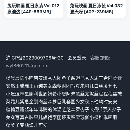
兔玩映画 夏日泳装 Vol.012
兔玩映画 夏日泳装 Vol.032
泳池边 [44P-556MB]
夏天呀 [40P-239MB]
沪ICP备2023009708号-20
·
会员登录
· 客服邮箱:
wyl860211#qq.com
杨晨晨
陈小喵
唐安琪
秀人网
鱼子酱
妲己
秀人
周于希
陆萱萱
安然
王馨瑶
王雨纯
美女
森萝财团
写真
朱可儿
白丝
凌七七
小逗逗
林星阑
利世
周妍希
小恩
阿朱
黑丝
尤妮丝
程程程
丝袜
梨霜儿
紧急企划
肉丝
森萝
巨乳
套图
少女秩序
幼幼
时安安
糖糖
豆瓣酱
年年
沸腾的体温
芝芝
森罗
杏子
jk
捆绑
原天夕子
美女写真
古装
果儿
旗袍
李丽莎
蛋蛋宝
瑜伽
小樱
稚乖画册
糯美子
萝莉
焕儿
可爱